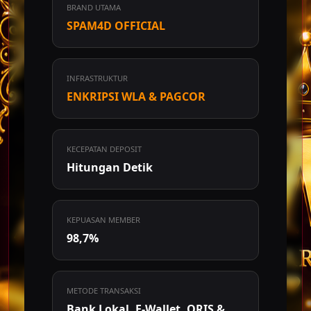
BRAND UTAMA
SPAM4D OFFICIAL
INFRASTRUKTUR
ENKRIPSI WLA & PAGCOR
KECEPATAN DEPOSIT
Hitungan Detik
KEPUASAN MEMBER
98,7%
METODE TRANSAKSI
Bank Lokal, E-Wallet, QRIS &