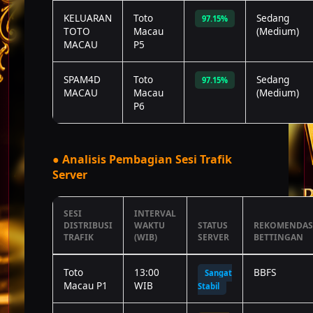
KELUARAN
Toto
Sedang
97.15%
TOTO
Macau
(Medium)
MACAU
P5
SPAM4D
Toto
Sedang
97.15%
MACAU
Macau
(Medium)
P6
● Analisis Pembagian Sesi Trafik
Server
SESI
INTERVAL
DISTRIBUSI
WAKTU
STATUS
REKOMENDAS
TRAFIK
(WIB)
SERVER
BETTINGAN
Toto
13:00
BBFS
Sangat
Macau P1
WIB
Stabil