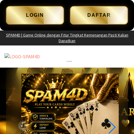
LOGIN
DAFTAR
SPAM4D | Game Online dengan Fitur Tingkat Kemenangan Pasti Kalian
Dapatkan