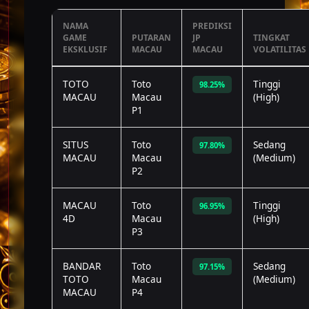
NAMA
PREDIKSI
GAME
PUTARAN
JP
TINGKAT
EKSKLUSIF
MACAU
MACAU
VOLATILITAS
TOTO
Toto
Tinggi
98.25%
MACAU
Macau
(High)
P1
SITUS
Toto
Sedang
97.80%
MACAU
Macau
(Medium)
P2
MACAU
Toto
Tinggi
96.95%
4D
Macau
(High)
P3
BANDAR
Toto
Sedang
97.15%
TOTO
Macau
(Medium)
MACAU
P4